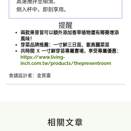
高速攪拌至順滑。
倒入杯中，即刻享用。
提醒
兩款果昔皆可以額外添加香草植物還有椰棗增添
風味！
芽菜品牌推薦：一寸鮮三日苗、紫高麗菜苗
共時間 Ｘ 一寸鮮芽苗專屬賣場，享受專屬優惠：
https://www.living-
inch.com.tw/products/thepresentroom
食譜設計者：金質靈
相關文章