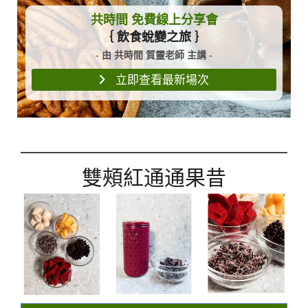
共時間 免費線上分享會
｛ 飲食蛻變之旅 ｝
- 由 共時間 質靈老師 主講 -
立即查看最新場次
雙頰紅通通果昔