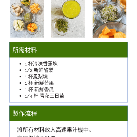
所需材料
1 杯冷凍香蕉塊
1/2 新鮮酪梨
1 杯鳳梨塊
1 杯 新鮮芒果
1 杯 新鮮香瓜
1/4 杯 青花三日苗
製作流程
將所有材料放入高速果汁機中。